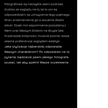
Fotografowie
 są niezwykle ważni podczas 
ślubów
, ze względu na to, że to oni są 
odpowiedzialni za uchwycenie tego pięknego 
dnia i przemienienie go w wizualne dzieło 
sztuki. Dzięki nim wspomnienia pozostaną z 
Wami oraz Waszymi bliskimi na długie lata. 
W pierwszej kolejności, musicie poznać swoje 
własne preferencje względem estetyki. 
Jaka stylizacja najbardziej odpowiada 
Waszym charakterom? Po odpowiedzi na to 
pytanie, będziecie pewni jakiego fotografa 
szukać, tak aby spełnił Wasze oczekiwania
.