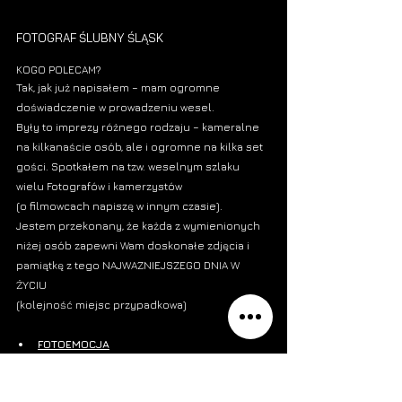
FOTOGRAF ŚLUBNY ŚLĄSK 
KOGO POLECAM?
Tak, jak już napisałem – mam ogromne 
doświadczenie w prowadzeniu wesel.
Były to imprezy różnego rodzaju – kameralne 
na kilkanaście osób, ale i ogromne na kilka set 
gości. Spotkałem na tzw. weselnym szlaku 
wielu 
Fotografów i kamerzystów
(o filmowcach napiszę w innym czasie).
Jestem przekonany, że każda z wymienionych 
niżej osób zapewni Wam doskonałe zdjęcia i 
pamiątkę z tego NAJWAZNIEJSZEGO DNIA W 
ŻYCIU 
(kolejność miejsc przypadkowa)
FOTOEMOCJA
JACEK BLAUMAN FOTOGRAFIA
RAFAŁ MAKIEŁA FOTOGRAFIA ŚLUBNA