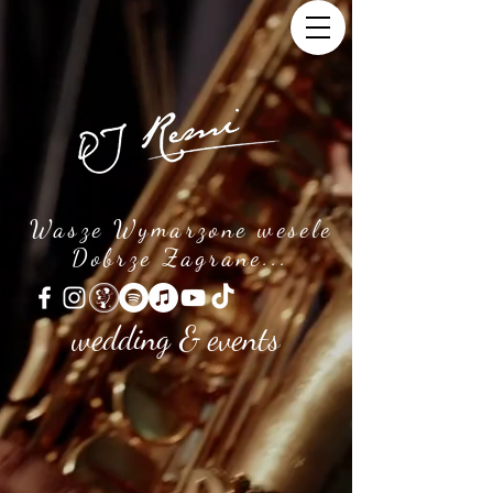
Wasze Wymarzone wesele
Dobrze Zagrane...
wedding & events