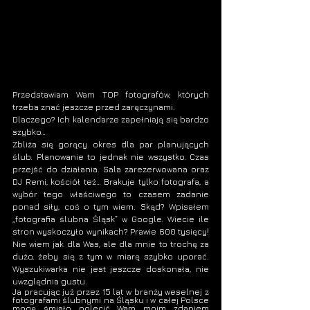
Przedstawiam Wam TOP 
fotografów
, których 
trzeba znać jeszcze przed zaręczynami. 
Dlaczego? Ich kalendarze zapełniają się bardzo 
szybko…
Zbliża się gorący okres dla par planujących 
ślub
. Planowanie to jednak nie wszystko. Czas 
przejść do działania. Sala zarezerwowana oraz 
DJ Remi
, kościół też… Brakuje tylko 
fotografa
, a 
wybór tego właściwego to czasem zadanie 
ponad siły, coś o tym wiem. Skąd? Wpisałem 
„
fotografia ślubna Śląsk
” w 
Google.
 Wiecie ile 
stron wyskoczyło wynikach? Prawie 600 tysięcy! 
Nie wiem jak dla Was, ale dla mnie to trochę za 
dużo, żeby się z tym w miarę szybko uporać. 
Wyszukiwarka nie jest jeszcze doskonała, nie 
uwzględnia gustu. 
Ja pracując już przez 15 lat w 
branży weselnej 
z 
fotografami ślubnymi
 na 
Śląsku 
i w całej Polsce 
mogę śmiało polecić Wam moim zdaniem 