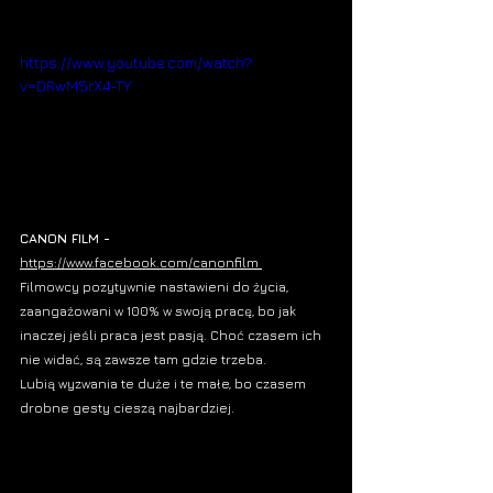
https://www.youtube.com/watch?
v=DRwM5rX4-TY
CANON FILM - 
https://www.facebook.com/canonfilm
Filmowcy
 pozytywnie nastawieni do życia, 
zaangażowani w 100% w swoją pracę, bo jak 
inaczej jeśli praca jest pasją. Choć czasem ich 
nie widać, są zawsze tam gdzie trzeba.
Lubią wyzwania te duże i te małe, bo czasem 
drobne gesty cieszą najbardziej.