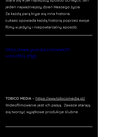
Stara się w jak najlepszy sposób uchwycić ten 
jeden najważniejszy dzień Waszego życia. 
Za każdą parą kryje się inna historia.
Łukasz opowiada każdą historię poprzez swoje 
filmy w jedyny i niepowtarzalny sposób. 
https://www.youtube.com/watch?
v=mU7RtQ_6TgQ
TOBICO MEDIA - 
https://www.tobicomedia.pl/
Wideofilmowanie
 jest ich pasją. 
Zawsze starają 
się tworzyć wyjątkowe 
produkcje ślubne
. 