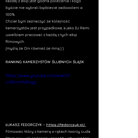
każdej z ekip jest godna polecenia i kogo 
byście nie wybrali będziecie zadowoleni w 
100%. 
Chciał bym zaznaczyć że kolejność 
kamerzystów jest przypadkowa, a jako 
DJ Remi 
uwielbiam pracować z każdą z tych 
ekip 
filmowych
.
(myślę że Oni również ze mną:) )
RANKING KAMERZYSTÓW ŚLUBNYCH ŚLĄSK
https://www.youtube.com/watch?
v=B2ncMsRnjgc
ŁUKASZ FEDORCZYK - 
https://fedorczyk.pl/
Filmowiec
 który z kamerą w rękach tworzy cuda. 