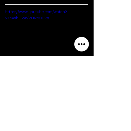
https://www.youtube.com/watch?
v=p4sbEIWiV2U&t=102s
Hej Video - 
https://hejvideo.pl/
Filmowiec który dla Was z filmuje ten 
szczególny dzień w dyskretny sposób, abyście 
nie czuli się skrępowani i mogli skupić się tylko 
na sobie. Podczas wesela stara się towarzyszyć 
Wam z kamerą i uwiecznić wyjątkowe momenty, 
bez zakłócania uroczystości. Tworzy razem z 
Wami naturalny reportaż ślubny – bez 
reżyserowania, możecie być po prostu sobą.