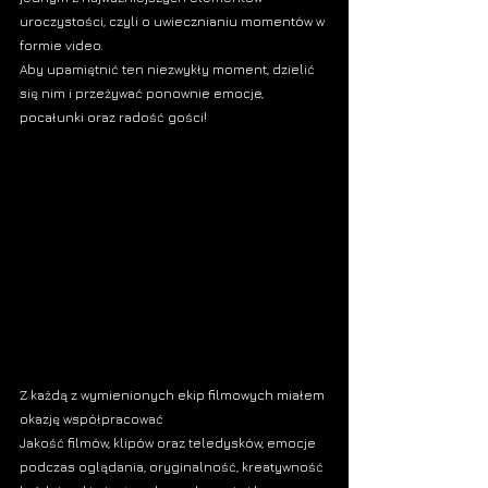
uroczystości, czyli o uwiecznianiu momentów w 
formie 
video
. 
Aby upamiętnić ten niezwykły moment, dzielić 
się nim i przeżywać ponownie emocje, 
pocałunki oraz radość gości!
Z każdą z wymienionych 
ekip filmowych
 miałem 
okazję współpracować 
Jakość filmów, klipów oraz teledysków,
 emocje 
podczas oglądania, oryginalność, kreatywność 