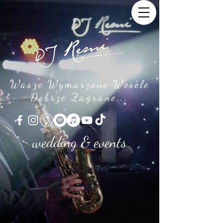
Wasze Wymarzone Wesele
Dobrze Zagrane...
wedding & events