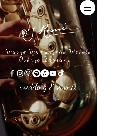
Wasze Wymarzone Wesele
Dobrze Zagrane...
wedding & events