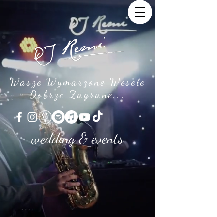
Wasze Wymarzone Wesele
Dobrze Zagrane...
wedding & events