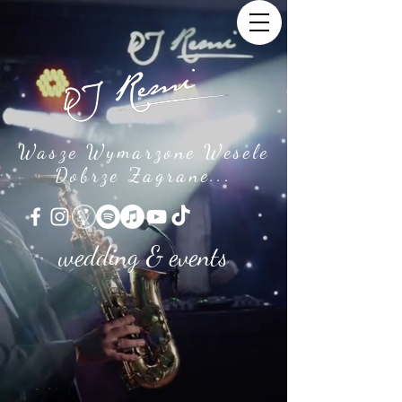
Wasze Wymarzone Wesele
Dobrze Zagrane...
wedding & events