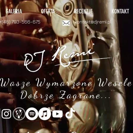
GALERIA
OFERTA
RECENZJE
KONTAKT
+(48) 793-566-675
kontakt@djremi.pl
Wasze Wymarzone Wesele
Dobrze Zagrane...