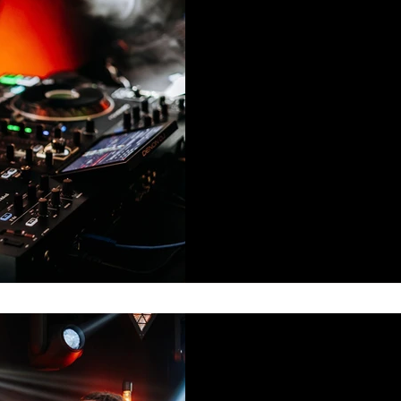
10 gru 202
PLAYLISTA 
W
Podstawą dobrego wesela, t
– muzyka. Dobrze przygo
wesele to klucz do sukcesu
się które piosenki będ
21 mar 20