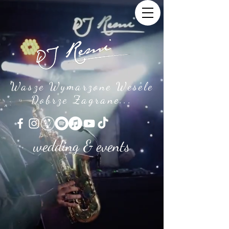
Wasze Wymarzone Wesele
Dobrze Zagrane...
wedding & events